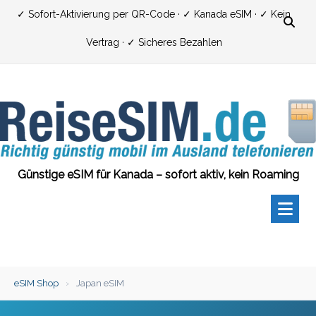
Zum
✓ Sofort-Aktivierung per QR-Code · ✓ Kanada eSIM · ✓ Kein
Inhalt
Vertrag · ✓ Sicheres Bezahlen
springen
Günstige eSIM für Kanada – sofort aktiv, kein Roaming
eSIM Shop
›
Japan eSIM