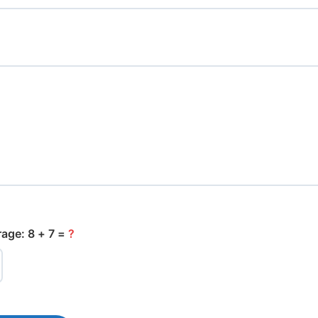
rage: 8 + 7 =
?