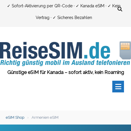
Zum
✓ Sofort-Aktivierung per QR-Code · ✓ Kanada eSIM · ✓ Kein
Inhalt
Vertrag · ✓ Sicheres Bezahlen
springen
Günstige eSIM für Kanada – sofort aktiv, kein Roaming
eSIM Shop
›
Armenien eSIM