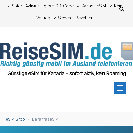
Zum
✓ Sofort-Aktivierung per QR-Code · ✓ Kanada eSIM · ✓ Kein
Inhalt
Vertrag · ✓ Sicheres Bezahlen
springen
Günstige eSIM für Kanada – sofort aktiv, kein Roaming
eSIM Shop
›
Bahamas eSIM