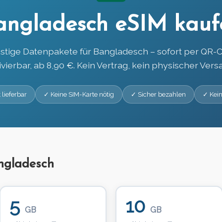
angladesch eSIM kauf
stige Datenpakete für Bangladesch – sofort per QR-
ivierbar, ab 8,90 €. Kein Vertrag, kein physischer Vers
 lieferbar
✓ Keine SIM-Karte nötig
✓ Sicher bezahlen
✓ Kein
ngladesch
5
10
GB
GB