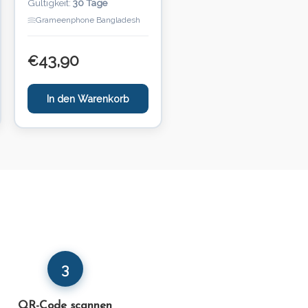
Gültigkeit:
30 Tage
Grameenphone Bangladesh
43,90
€
In den Warenkorb
3
QR-Code scannen