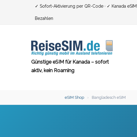
Zum
✓ Sofort-Aktivierung per QR-Code · ✓ Kanada eSIM ·
Inhalt
Bezahlen
springen
Günstige eSIM für Kanada – sofort
aktiv, kein Roaming
eSIM Shop
›
Bangladesch eSIM