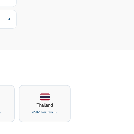
Thailand
→
eSIM kaufen →