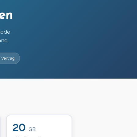
en
Code
and.
 Vertrag
20
GB