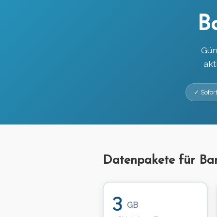
B
Gün
akt
✓ Sofort
Datenpakete für Ba
3
GB