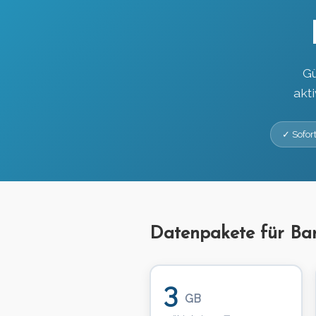
Gü
akt
✓ Sofort
Datenpakete für Ba
3
GB