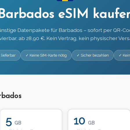
Barbados eSIM kaufe
nstige Datenpakete für Barbados – sofort per QR-C
ivierbar, ab 28,90 €. Kein Vertrag, kein physischer Vers
 lieferbar
✓ Keine SIM-Karte nötig
✓ Sicher bezahlen
✓ Kein
rbados
5
10
GB
GB