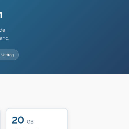
n
ode
and.
 Vertrag
20
GB