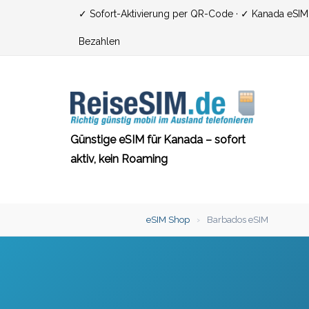
Zum
✓ Sofort-Aktivierung per QR-Code · ✓ Kanada eSIM ·
Inhalt
Bezahlen
springen
Günstige eSIM für Kanada – sofort
aktiv, kein Roaming
eSIM Shop
›
Barbados eSIM