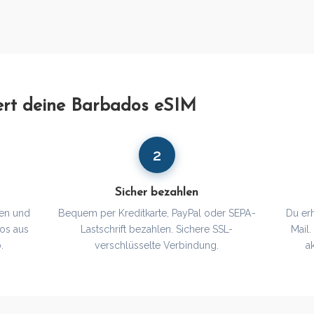
iert deine Barbados eSIM
2
Sicher bezahlen
en und
Bequem per Kreditkarte, PayPal oder SEPA-
Du er
dos aus
Lastschrift bezahlen. Sichere SSL-
Mail
.
verschlüsselte Verbindung.
a