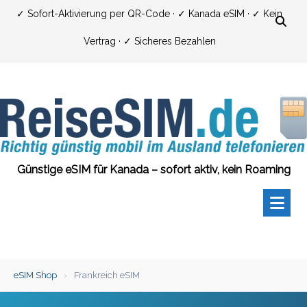
Zum
✓ Sofort-Aktivierung per QR-Code · ✓ Kanada eSIM · ✓ Kein
Inhalt
Vertrag · ✓ Sicheres Bezahlen
springen
Günstige eSIM für Kanada – sofort aktiv, kein Roaming
eSIM Shop
›
Frankreich eSIM