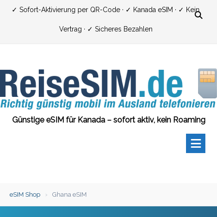
Zum
✓ Sofort-Aktivierung per QR-Code · ✓ Kanada eSIM · ✓ Kein
Inhalt
Vertrag · ✓ Sicheres Bezahlen
springen
Günstige eSIM für Kanada – sofort aktiv, kein Roaming
eSIM Shop
›
Ghana eSIM