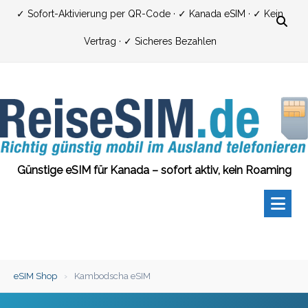
Zum
✓ Sofort-Aktivierung per QR-Code · ✓ Kanada eSIM · ✓ Kein
Inhalt
Vertrag · ✓ Sicheres Bezahlen
springen
Günstige eSIM für Kanada – sofort aktiv, kein Roaming
eSIM Shop
›
Kambodscha eSIM