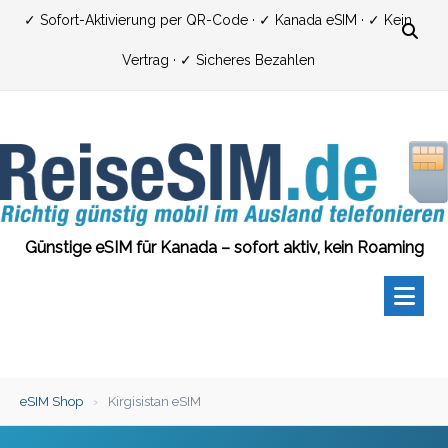
Zum
✓ Sofort-Aktivierung per QR-Code · ✓ Kanada eSIM · ✓ Kein
Inhalt
Vertrag · ✓ Sicheres Bezahlen
springen
Günstige eSIM für Kanada – sofort aktiv, kein Roaming
eSIM Shop
›
Kirgisistan eSIM