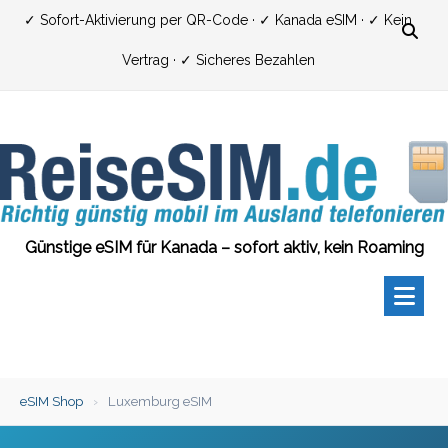
Zum
✓ Sofort-Aktivierung per QR-Code · ✓ Kanada eSIM · ✓ Kein
Inhalt
Vertrag · ✓ Sicheres Bezahlen
springen
Günstige eSIM für Kanada – sofort aktiv, kein Roaming
eSIM Shop
›
Luxemburg eSIM