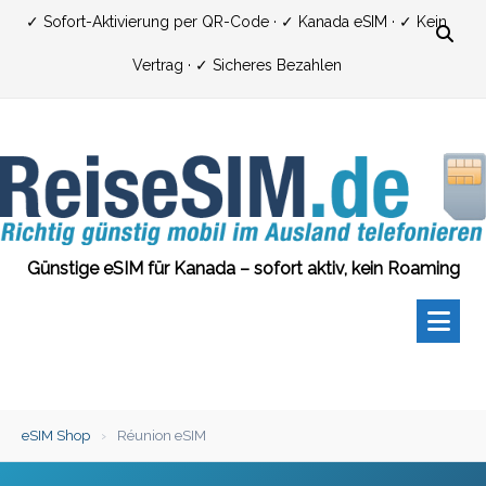
Zum
✓ Sofort-Aktivierung per QR-Code · ✓ Kanada eSIM · ✓ Kein
Inhalt
Vertrag · ✓ Sicheres Bezahlen
springen
Günstige eSIM für Kanada – sofort aktiv, kein Roaming
eSIM Shop
›
Réunion eSIM