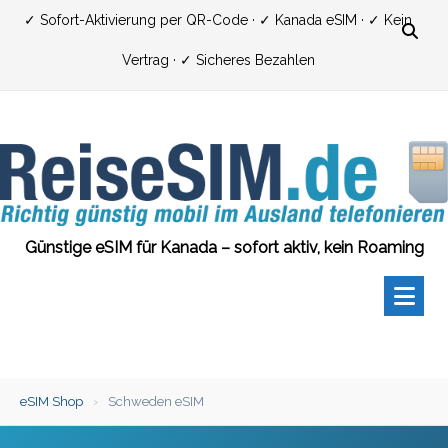
Zum
✓ Sofort-Aktivierung per QR-Code · ✓ Kanada eSIM · ✓ Kein
Inhalt
Vertrag · ✓ Sicheres Bezahlen
springen
Günstige eSIM für Kanada – sofort aktiv, kein Roaming
eSIM Shop
›
Schweden eSIM