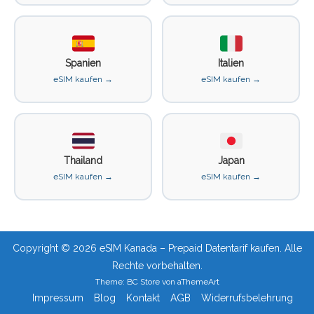
Spanien
Italien
eSIM kaufen →
eSIM kaufen →
Thailand
Japan
eSIM kaufen →
eSIM kaufen →
Copyright © 2026 eSIM Kanada – Prepaid Datentarif kaufen. Alle
Rechte vorbehalten.
Theme:
BC Store
von
aThemeArt
Impressum
Blog
Kontakt
AGB
Widerrufsbelehrung