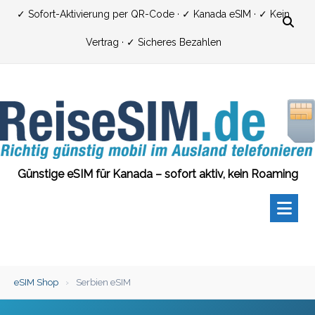
Zum
✓ Sofort-Aktivierung per QR-Code · ✓ Kanada eSIM · ✓ Kein
Inhalt
Vertrag · ✓ Sicheres Bezahlen
springen
Günstige eSIM für Kanada – sofort aktiv, kein Roaming
eSIM Shop
›
Serbien eSIM