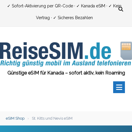
Zum
✓ Sofort-Aktivierung per QR-Code · ✓ Kanada eSIM · ✓ Kein
Inhalt
Vertrag · ✓ Sicheres Bezahlen
springen
Günstige eSIM für Kanada – sofort aktiv, kein Roaming
eSIM Shop
›
St. Kitts und Nevis eSIM