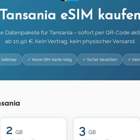
Tansania eSIM kaufe
e Datenpakete für Tansania – sofort per QR-Code akti
ab 10,90 €. Kein Vertrag, kein physischer Versand.
 lieferbar
✓ Keine SIM-Karte nötig
✓ Sicher bezahlen
✓ Kein
nsania
2
3
GB
GB