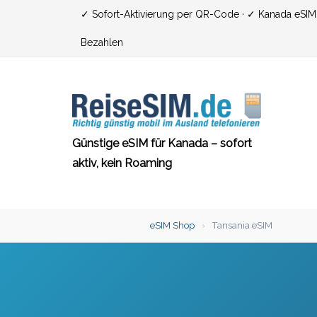
Zum
✓ Sofort-Aktivierung per QR-Code · ✓ Kanada eSIM ·
Inhalt
Bezahlen
springen
Günstige eSIM für Kanada – sofort
aktiv, kein Roaming
eSIM Shop
›
Tansania eSIM