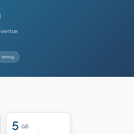
n
vierbar,
 Vertrag
5
GB