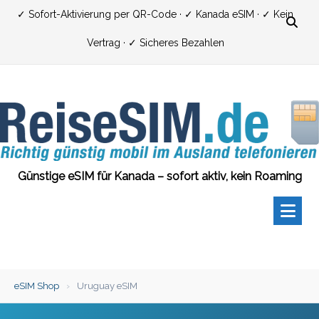
Zum
✓ Sofort-Aktivierung per QR-Code · ✓ Kanada eSIM · ✓ Kein
Inhalt
Vertrag · ✓ Sicheres Bezahlen
springen
Günstige eSIM für Kanada – sofort aktiv, kein Roaming
eSIM Shop
›
Uruguay eSIM