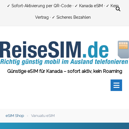
Zum
✓ Sofort-Aktivierung per QR-Code · ✓ Kanada eSIM · ✓ Kein
Inhalt
Vertrag · ✓ Sicheres Bezahlen
springen
Günstige eSIM für Kanada – sofort aktiv, kein Roaming
eSIM Shop
›
Vanuatu eSIM